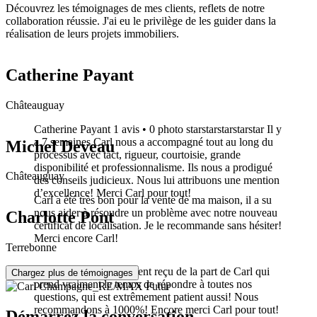
Découvrez les témoignages de mes clients, reflets de notre
collaboration réussie. J'ai eu le privilège de les guider dans la
réalisation de leurs projets immobiliers.
Catherine Payant
Châteauguay
Catherine Payant 1 avis • 0 photo starstarstarstarstar Il y
a 7 semaines Carl nous a accompagné tout au long du
Michel Deveau
processus avec tact, rigueur, courtoisie, grande
disponibilité et professionnalisme. Ils nous a prodigué
Châteauguay
des conseils judicieux. Nous lui attribuons une mention
d’excellence! Merci Carl pour tout!
Carl a été très bon pour la vente de ma maison, il a su
nous aider à résoudre un problème avec notre nouveau
Charlotte Pont
certificat de localisation. Je le recommande sans hésiter!
Merci encore Carl!
Terrebonne
Superbe accompagnement reçu de la part de Carl qui
Chargez plus de témoignages
prend vraiment le temps de répondre à toutes nos
questions, qui est extrêmement patient aussi! Nous
recommandons à 1000%! Encore merci Carl pour tout!
Démarrez la conversation