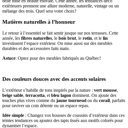
belle mise en beauté estivale. Cette année, les tendances déco
extérieures prennent une allure moderne, naturelle, vintage ou un
mélange des trois. Quel sera votre choix?
Matières naturelles à l’honneur
Le retour à l’essentiel se fait sentir jusque sur nos terrasses. Cette
année, les
fibres naturelles
, le
bois brut
, le
rotin
, et le
lin
investissent l’espace extérieur. On mise aussi sur des meubles
durables et des accessoires faits main.
Astuce
: Optez pour des meubles fabriqués au Québec!
Des couleurs douces avec des accents solaires
L’extérieur s’habille de tons inspirés par la nature :
vert mousse
,
beige sable
,
terracotta
, et
bleu lagon
dominent. On ajoute des
touches plus vives comme du
jaune tournesol
ou du
corail
, parfaits
pour raviver un coin détente ou un espace repas.
Idée simple
: Changez vos housses de coussins d’extérieur dans ces
teintes tendances ou ajoutez des tapis tissés aux motifs colorés pour
dynamiser l’espace.